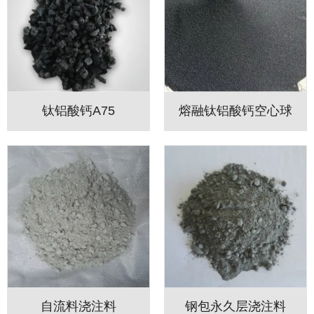
钛铝酸钙A75
熔融钛铝酸钙空心球
自流料浇注料
钢包永久层浇注料