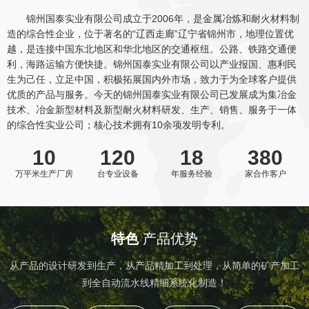
锦州国泰实业有限公司成立于2006年，是金属冶炼和耐火材料制
造的综合性企业，位于著名的“辽西走廊”辽宁省锦州市，地理位置优
越，是连接中国东北地区和华北地区的交通枢纽。公路、铁路交通便
利，海路运输方便快捷。锦州国泰实业有限公司以产业报国、惠利民
生为己任，立足中国，积极拓展国内外市场，致力于为全球客户提供
优质的产品与服务。今天的锦州国泰实业有限公司已发展成为集冶金
技术、冶金新型材料及新型耐火材料研发、生产、销售、服务于一体
的综合性实业公司；核心技术拥有10余项发明专利。
10
120
18
380
万平米生产厂房
台专业设备
年服务经验
家合作客户
特色
产品优势
从产品的设计研发到生产，从产品精加工到处理，从简单的矿产加工
到全自动流水线精细系统化制造！