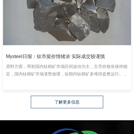
Mysteel日报：钛市挺价情绪浓 实际成交较谨慎
原料方面，周初国内钛精矿市场区间波动为主，主导价格依保持稳
定，国内钛精矿市场涨势放缓，短期内钛精矿多维持盘整运行。钛
精矿TiO2>45%（河北）价格2000-2080元/吨、TiO2>42%（河
北）价格1550-1600元/吨；钛精矿TiO2≥45%（云南）价格2000-
2150元/吨、TiO2≥46%（攀枝花）价格2500-2600元/吨、
了解更多信息
TiO2≥47%（攀枝花）价格2650-2750元/吨。