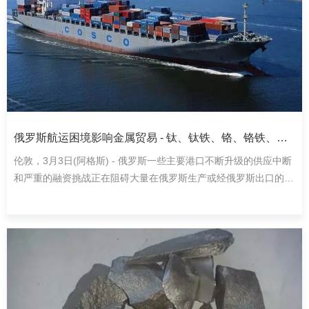
佳，下游企业向上压价情绪浓厚，加之原料钛矿的价格维持在高
位，钛渣厂的生产压力较大。近期下游采购虽然有所增加，但是价
格还是维持在低位，预计短期内钛渣市场较难回暖。
钛铁方面，国内钛铁受原料上调影响，高钛铁报价多以1500-
2000元/吨向上调整，低钛铁方面虽报价暂无较大调整，但成本支
撑方面有所凸显，市场供需有所变化，厂家情绪有待提升。钛铁
FeTi-30主流价格在12500-13200元/吨、FeTi-70A主流价格在
俄罗斯航运困境影响金属贸易 - 钛、钛铁、铬、铬铁、
31500-32500元/吨、FeTi-70B主流价格在30000-31000元/吨。
伦敦，3月3日(阿格斯) - 俄罗斯一些主要港口不断升级的供应中断
钴、镍受到影响
和严重的融资挑战正在阻碍大量在俄罗斯生产或经俄罗斯出口的金
综合来看，目前国内钛市上游价格仍以稳调为主，市场整体仍
属，终端用户越来越担心是否会发货。
有待提升，短期内缺乏利好因素，持续关注后市成交定价情况。
钛、钛铁、铬、铬铁、钴和镍都特别容易受到运输方面的挑战，自
上周俄罗斯入侵乌克兰以来，多个市场参与者都对运输情况表示担
忧。这些担忧可能会使鹿特丹价格在昨日上涨后进一步走高。昨日
俄罗斯和西方品位钛铁价格涨至10.60-11.95美元/公斤，金属铬价
格涨至1.4 - 1.5万美元/吨，钴价涨至35.85-36.40美元/磅。