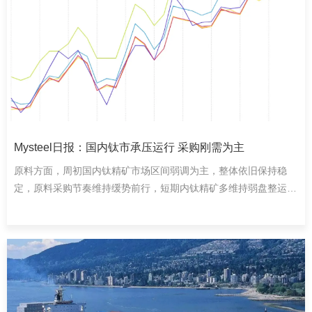
东南亚等多个国家。
Mysteel日报：国内钛市承压运行 采购刚需为主
原料方面，周初国内钛精矿市场区间弱调为主，整体依旧保持稳
定，原料采购节奏维持缓势前行，短期内钛精矿多维持弱盘整运
行。钛精矿TiO2>45%（河北）价格2000-2070元/吨、TiO2>42%
（河北）价格1550-1600元/吨；钛精矿TiO2≥45%（云南）价格
2000-2150元/吨、TiO2≥46%（攀枝花）价格2450-2550元/吨、
TiO2≥47%（攀枝花）价格2650-2750元/吨。
近期钛渣市场弱势运行，10月份北方企业高钛渣招标价格
7790元/吨，环比9月份下调210元/吨。下游钛白粉市场需求仍旧不